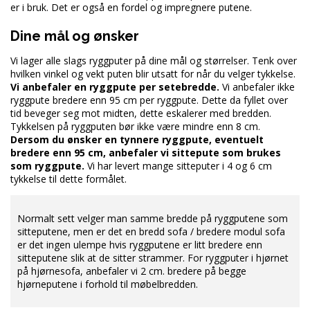
er i bruk. Det er også en fordel og impregnere putene.
Dine mål og ønsker
Vi lager alle slags ryggputer på dine mål og størrelser. Tenk over
hvilken vinkel og vekt puten blir utsatt for når du velger tykkelse.
Vi anbefaler en ryggpute per setebredde.
Vi anbefaler ikke
ryggpute bredere enn 95 cm per ryggpute. Dette da fyllet over
tid beveger seg mot midten, dette eskalerer med bredden.
Tykkelsen på ryggputen bør ikke være mindre enn 8 cm.
Dersom du ønsker en tynnere ryggpute, eventuelt
bredere enn 95 cm, anbefaler vi sittepute som brukes
som ryggpute.
Vi har levert mange sitteputer i 4 og 6 cm
tykkelse til dette formålet.
Normalt sett velger man samme bredde på ryggputene som
sitteputene, men er det en bredd sofa / bredere modul sofa
er det ingen ulempe hvis ryggputene er litt bredere enn
sitteputene slik at de sitter strammer. For ryggputer i hjørnet
på hjørnesofa, anbefaler vi 2 cm. bredere på begge
hjørneputene i forhold til møbelbredden.