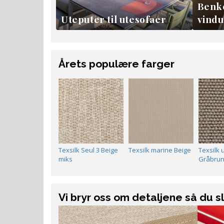
Benke
Uteputer til utesofaer
vind
Årets populære farger
Texsilk Seul 3 Beige
Texsilk marine Beige
Texsilk 
miks
Gråbru
Vi bryr oss om detaljene så du s