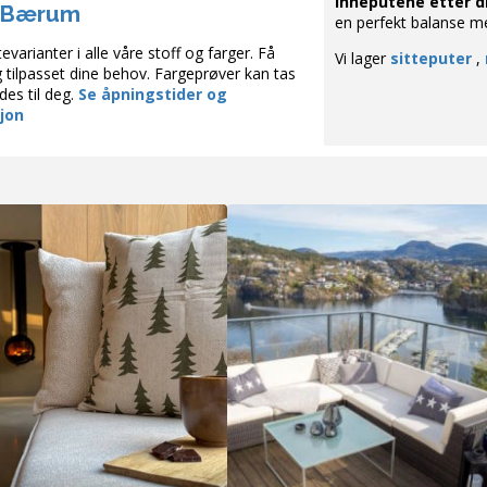
inneputene etter d
 Bærum
en perfekt balanse m
varianter i alle våre stoff og farger. Få
Vi lager
sitteputer
,
g tilpasset dine behov. Fargeprøver kan tas
es til deg.
Se åpningstider og
jon