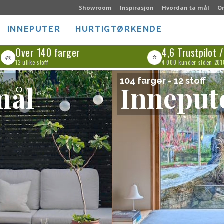
Showroom
Inspirasjon
Hvordan ta mål
O
INNEPUTER
HURTIGTØRKENDE
Over 140 farger
4,6 Trustpilot
⭐
🎨
12 ulike stoff
4 000 kunder siden 201
104 farger - 12 stoff
mål
Inneput