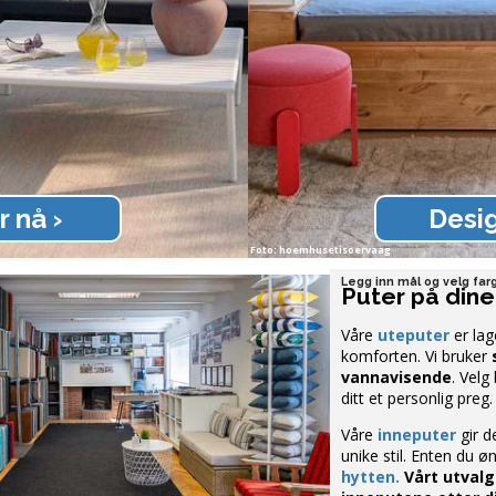
 nå ›
Desig
Foto: hoemhusetisoervaag
Legg inn mål og velg farg
Puter på dine
Våre
uteputer
er lag
komforten. Vi bruker
vannavisende
. Velg
ditt et personlig preg.
Våre
inneputer
gir d
unike stil. Enten du 
hytten.
Vårt utvalg