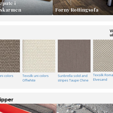
pute i
uskarmen
Forny Rottingsofa
V
u
Texsilk Rom
uni colors
Texsilk uni colors
Sunbrella solid and
Elvesand
n
Offwhite
stripes Taupe Chine
lipper