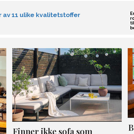
 av 11 ulike kvalitetstoffer
E
r
t
b
B
Finner ikke sofa som