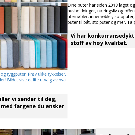
Dine puter har siden 2018 laget og l
husholdninger, næringsliv og offentli
utemøbler, innemøbler, sofaputer, 
puter til båt, stolputer og mer. Ta
Vi har konkurransedykt
stoff av høy kvalitet.
 og ryggputer. Prøv ulike tykkelser,
r! Bildet vise et lite utvalg av hva
ler vi sender til deg,
med fargene du ønsker