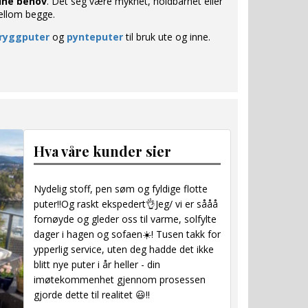
ine behov
. Det seg være mykhet, holdbarhet eller
ellom begge.
ryggputer
og
pynteputer
til bruk ute og inne.
Hva våre kunder sier
Nydelig stoff, pen søm og fyldige flotte
puter!!Og raskt ekspedert👌Jeg/ vi er sååå
fornøyde og gleder oss til varme, solfylte
dager i hagen og sofaen☀️! Tusen takk for
ypperlig service, uten deg hadde det ikke
blitt nye puter i år heller - din
imøtekommenhet gjennom prosessen
gjorde dette til realitet 😃!!