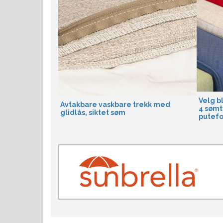
Velg bl
Avtakbare vaskbare trekk med
4 sømt
glidlås, siktet søm
putef