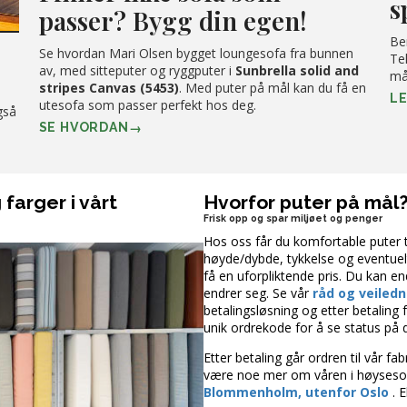
s
passer? Bygg din egen!
Be
Se hvordan Mari Olsen bygget loungesofa fra bunnen
Te
av, med sitteputer og ryggputer i
Sunbrella solid and
må
stripes Canvas (5453)
. Med puter på mål kan du få en
L
utesofa som passer perfekt hos deg.
også
SE HVORDAN
 farger i vårt
Hvorfor puter på mål
Frisk opp og spar miljøet og penger
Hos oss får du komfortable puter t
høyde/dybde, tykkelse og eventuelt
få en uforpliktende pris. Du kan en
endrer seg. Se vår
råd og veiledn
betalingsløsning og etter betaling 
unik ordrekode for å se status på d
Etter betaling går ordren til vår fa
være noe mer om våren i høyseson
Blommenholm, utenfor Oslo
. 