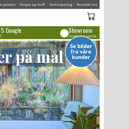
m putene
Farger og stoff
Ordresporing
Kontakt oss
/
5 Google
Showroom
🏪
8
Fargeprøver sendes
Se bilder
er på mål
fra våre
kunder