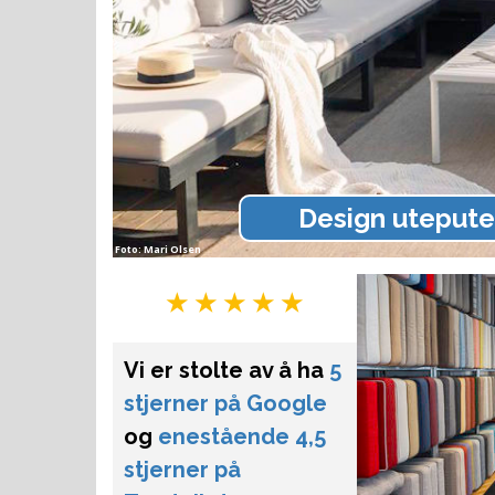
Design uteputer
Foto: Mari Olsen
★
★
★
★
★
Vi er stolte av å ha
5
stjerner på Google
og
enestående 4,5
stjerner på