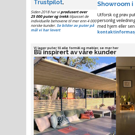
Trustpilot
.
Showroom i
Siden 2018 har vi
produsert over
Utforsk og prøv pute
25 000 puter og trekk
tilpasset de
personlig veilednin
individuelle behovene til mer enn 4 000
norske kunder.
Se bilder av puter på
med hjem eller send
mål vi har levert
kontaktinformas
Vi lager puter til alle formål og møbler, se mer her
Bli inspirert av våre kunder