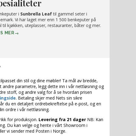
pesialiteter
nkeputer i
Sunbrella Leaf
til gammel seter i
lemark. Vi har laget mer enn 1 500 benkeputer på
l til kjøkken, uteplasser, restauranter, båter og mer.
ES MER
?
ilpasset din stil og dine møbler! Ta mål av bredde,
 andre parametre, legg dette inn i vår nettløsning og
dre stoff, og andre valg for å se hvordan prisen
ingside
. Betaling skjer med Nets sin sikre
får du en detaljert ordrebekreftelse på e-post, og en
in ordre i vår nettløsning.
brikk for produksjon.
Levering fra 21 dager
NB: Kan
g. Du kan velge og hente i vårt Showroom i
Eller vi sender med Posten i Norge.