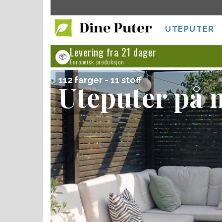
UTEPUTER
Levering fra 21 dager
📦
Europeisk produksjon
112 farger - 11 stoff
Uteputer på 