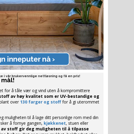
n inneputer nå ›
e i vår brukervennlige nettløsning og få en pris!
 mål!
et for å tåle vær og vind uten å kompromittere
stoff av høy kvalitet som er UV-bestandige og
 blant over
130 farger og stoff
for å gi uterommet
eg muligheten til å lage ditt personlige rom med din
ønsker å fornye gangen,
kjøkkenet
, stuen eller
 av stoff gir deg muligheten til å tilpasse